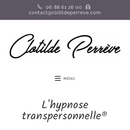
06 88 61 26 00
contact@clotildeperreve.com
MENU
L'hypnose
transpersonnelle®